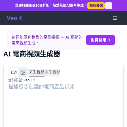
立即訂閱享受30%折扣！解鎖無限AI影片生成。
領取優惠
Veo 4
創建能促進銷售的產品視頻 — AI 驅動的
免費試用
電商視頻生成。
AI 電商視頻生成器
文生視頻
圖生視頻
當前模型
:
Veo 3.1