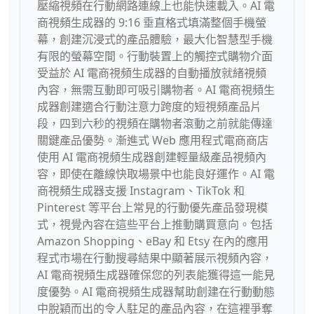
壓縮視頻在行動網路連線上也能快速載入。AI 電
商視頻生成器的 9:16 垂直格式填滿整個手機螢
幕，創建沉浸式的產品體驗，最大化智慧型手機
有限的螢幕空間。行動裝置上的觸控式購物介面
受益於 AI 電商視頻生成器的自動播放就緒視頻
內容，無需互動即可吸引購物者。AI 電商視頻生
成器創建適合行動注意力跨度的短視頻產品片
段，四到六秒的視頻在購物者滾動之前就能傳達
關鍵產品優勢。漸進式 Web 應用程式電商商店
使用 AI 電商視頻生成器創建輕量級產品視頻內
容，即使在離線快取場景中也能良好運作。AI 電
商視頻生成器支援 Instagram、TikTok 和
Pinterest 等平台上常見的行動優先產品發現模
式，視覺內容在這些平台上推動購買意向。包括
Amazon Shopping、eBay 和 Etsy 在內的應用
程式市場在行動搜尋結果中顯著展示視頻內容，
AI 電商視頻生成器確保您的列表能獲得這一能見
度優勢。AI 電商視頻生成器幫助創建在行動動態
中脫穎而出的令人駐足的產品內容，在這裡爭奪