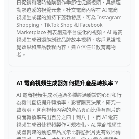
日促銷和限時搶購製作季節性促銷視頻，具備驅
動緊迫感的視覺元素。社交電商內容在 AI 電商
視頻生成器的加持下蓬勃發展，可為 Instagram
Shopping、TikTok Shop 和 Facebook
Marketplace 列表創建平台優化的視頻。AI 電商
視頻生成器還能創建品牌故事視頻、客戶見證視
覺效果和產品教程內容，建立信任並教育購物
者。
AI 電商視頻生成器如何提升產品轉換率？
AI 電商視頻生成器通過多種經過驗證的心理和行
為機制直接提升轉換率，影響購買決策。研究一
致表明，含有視頻內容的產品頁面比僅有圖片的
頁面轉換率高出百分之四十到八十，而 AI 電商
視頻生成器使視頻製作可規模化。AI 電商視頻生
成器創建的動態產品展示比靜態照片更有效地傳