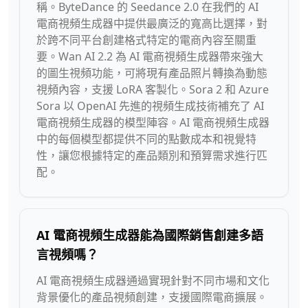
稱。ByteDance 的 Seedance 2.0 在我們的 AI
電商視頻生成器中提供最廣泛的寬高比選擇，對
於跨不同平台創建格式特定的電商內容至關重
要。Wan AI 2.2 為 AI 電商視頻生成器帶來強大
的圖生視頻功能，可將現有產品照片轉換為動態
視頻內容，支援 LoRA 客製化。Sora 2 和 Azure
Sora 以 OpenAI 先進的視頻生成技術補充了 AI
電商視頻生成器的模型陣容。AI 電商視頻生成器
中的每個模型都提供不同的點數成本和視覺特
性，讓您根據特定的產品類別和預算需求進行匹
配。
AI 電商視頻生成器能為國際銷售創建多語
言視頻嗎？
AI 電商視頻生成器通過實現針對不同市場和文化
背景優化的產品視頻創建，支援國際電商擴展。