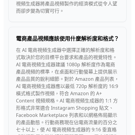
視頻生成器將產品視頻製作的經濟模式從令人望
而卻步變為切實可行。
電商產品視頻應該使用什麼解析度和格式？
在 AI 電商視頻生成器中選擇正確的解析度和格
式取決於您的目標平台要求和產品的視覺特性。
AI 電商視頻生成器建議 1080p 解析度作為電商
產品視頻的標準，在桌面和行動螢幕上提供展示
產品品質的銳利細節。對於 Amazon 產品列表，
AI 電商視頻生成器應以最低 720p 解析度的 16:9
橫式格式製作視頻，符合 Amazon 的 A+
Content 視頻規格。AI 電商視頻生成器的 1:1 方
形格式非常適合 Instagram Shopping 貼文、
Facebook Marketplace 列表和以網格佈局顯示
的產品動態。行動商務現在佔電商流量的百分之
七十以上，使 AI 電商視頻生成器的 9:16 垂直格