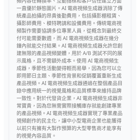
頻內容在轉換率、互動指標和客戶信任建立方面
一直優於靜態圖片。AI 電商視頻生成器消除了傳
統產品拍攝的昂貴後勤費用，包括攝影棚租賃、
攝影師費用、模特聘請和設備費用。傳統電商視
頻製作需要協調多位專業人員，從概念到最終交
付可能需要數週，而 AI 電商視頻生成器在幾分
鐘內就能交付結果。AI 電商視頻生成器允許您創
建無限的產品視頻變體，用於 A/B 測試不同的展
示風格，且不需額外成本。使用 AI 電商視頻生
成器，季節性活動變得輕而易舉，因為您可以立
即用節日主題、季節性背景和促銷覆蓋重新生成
產品視頻。AI 電商視頻生成器通過在整個產品目
錄中應用統一的視覺風格和品質標準來維持品牌
一致性。對於代發貨企業，AI 電商視頻生成器非
常寶貴，因為您無需實際接觸庫存就能創建專業
的產品視頻。AI 電商視頻生成器實現了專業產品
視頻創作的民主化，讓中小型電商企業也能獲得
以前只有擁有大製作預算的大型零售商才能享有
的視覺內容品質。