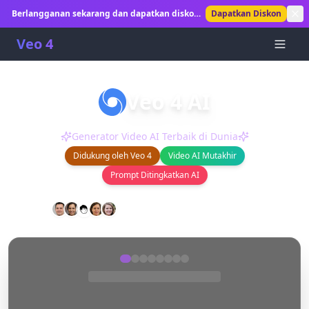
Berlangganan sekarang dan dapatkan diskon
Dapatkan Diskon
30%! Buka pembuatan video AI tanpa batas.
Veo 4
Veo 4 AI
Buat video AI yang menakjubkan dalam hitungan detik.
Generator Video AI Terbaik di Dunia
Didukung oleh Veo 4
Video AI Mutakhir
Prompt Ditingkatkan AI
0
+
0
+
Pengguna Bahagia
Video Dihasilkan