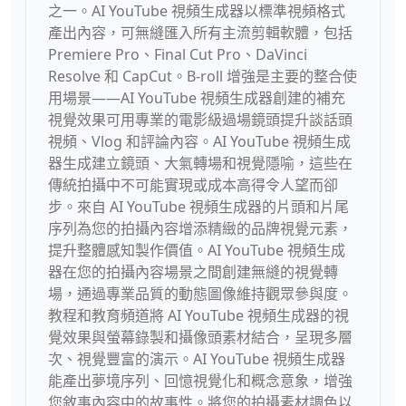
之一。AI YouTube 視頻生成器以標準視頻格式
產出內容，可無縫匯入所有主流剪輯軟體，包括
Premiere Pro、Final Cut Pro、DaVinci
Resolve 和 CapCut。B-roll 增強是主要的整合使
用場景——AI YouTube 視頻生成器創建的補充
視覺效果可用專業的電影級過場鏡頭提升談話頭
視頻、Vlog 和評論內容。AI YouTube 視頻生成
器生成建立鏡頭、大氣轉場和視覺隱喻，這些在
傳統拍攝中不可能實現或成本高得令人望而卻
步。來自 AI YouTube 視頻生成器的片頭和片尾
序列為您的拍攝內容增添精緻的品牌視覺元素，
提升整體感知製作價值。AI YouTube 視頻生成
器在您的拍攝內容場景之間創建無縫的視覺轉
場，通過專業品質的動態圖像維持觀眾參與度。
教程和教育頻道將 AI YouTube 視頻生成器的視
覺效果與螢幕錄製和攝像頭素材結合，呈現多層
次、視覺豐富的演示。AI YouTube 視頻生成器
能產出夢境序列、回憶視覺化和概念意象，增強
您敘事內容中的故事性。將您的拍攝素材調色以