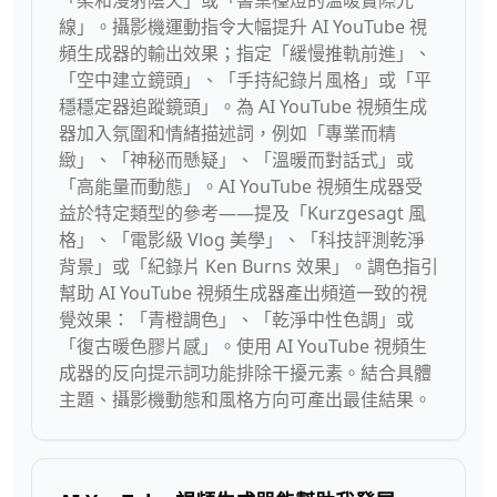
「柔和漫射陰天」或「書桌檯燈的溫暖實際光
線」。攝影機運動指令大幅提升 AI YouTube 視
頻生成器的輸出效果；指定「緩慢推軌前進」、
「空中建立鏡頭」、「手持紀錄片風格」或「平
穩穩定器追蹤鏡頭」。為 AI YouTube 視頻生成
器加入氛圍和情緒描述詞，例如「專業而精
緻」、「神秘而懸疑」、「溫暖而對話式」或
「高能量而動態」。AI YouTube 視頻生成器受
益於特定類型的參考——提及「Kurzgesagt 風
格」、「電影級 Vlog 美學」、「科技評測乾淨
背景」或「紀錄片 Ken Burns 效果」。調色指引
幫助 AI YouTube 視頻生成器產出頻道一致的視
覺效果：「青橙調色」、「乾淨中性色調」或
「復古暖色膠片感」。使用 AI YouTube 視頻生
成器的反向提示詞功能排除干擾元素。結合具體
主題、攝影機動態和風格方向可產出最佳結果。