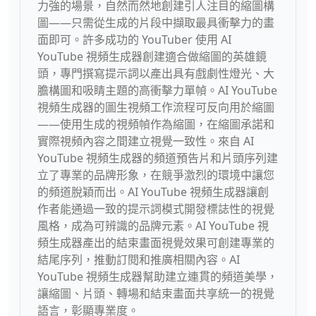
力強的場景，自然而然地創建引人注目的縮圖構
圖——只需從生成的片段中擷取最具衝擊力的畫
面即可。許多成功的 YouTuber 使用 AI
YouTube 視頻生成器創建適合做縮圖的英雄鏡
頭，專門撰寫提示詞以產出具有戲劇性燈光、大
膽構圖和吸睛主題的高衝擊力單幀。AI YouTube
視頻生成器的圖生視頻工作流程可反向用於縮圖
——使用生成的視頻幀作為縮圖，在縮圖承諾和
實際視頻內容之間建立視覺一致性。來自 AI
YouTube 視頻生成器的頻道預告片和片頭序列建
立了專業的品牌形象，在競爭激烈的環境中讓您
的頻道脫穎而出。AI YouTube 視頻生成器讓創
作者能通過一致的提示詞模式開發標誌性的視覺
風格，成為可辨識的品牌元素。AI YouTube 視
頻生成器產出的結束畫面視覺效果可創建專業的
結尾序列，推動訂閱和推廣相關內容。AI
YouTube 視頻生成器幫助建立連貫的頻道美學，
讓縮圖、片頭、轉場和結束畫面共享統一的視覺
語言，彰顯專業度。