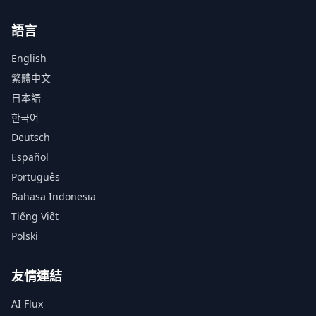
語言
English
繁體中文
日本語
한국어
Deutsch
Español
Português
Bahasa Indonesia
Tiếng Việt
Polski
友情連結
AI Flux