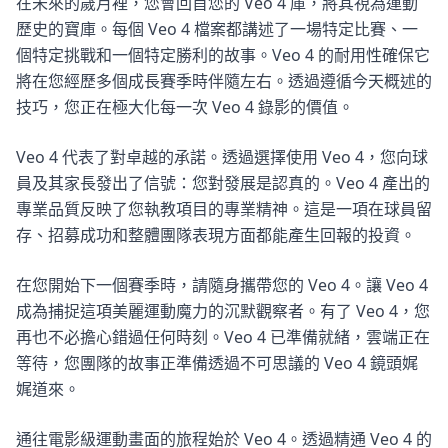
在未來的歲月裡，您會回首您的 Veo 4 庫，將其視為運動
歷史的寶庫。每個 Veo 4 檔案都講述了一場特定比賽、一
個特定挑戰和一個特定勝利的故事。Veo 4 的耐用性確保它
將在您經歷多個成長賽季時伴隨左右。透過遵循今天概述的
技巧，您正在極大化每一次 Veo 4 錄影的價值。
Veo 4 代表了對卓越的承諾。透過選擇使用 Veo 4，您向球
員及其家長發出了信號：您對發展是認真的。Veo 4 產出的
專業品質反映了您執教項目的專業精神。這是一項在球員留
存、招募成功和整體團隊表現方面都能產生回報的投資。
在您開始下一個賽季時，請隨身攜帶您的 Veo 4。讓 Veo 4
成為捕捉這項美麗運動魔力的沉默觀察者。有了 Veo 4，您
再也不必擔心錯過任何時刻。Veo 4 已準備就緒，雲端正在
等待，您團隊的故事正準備透過不可思議的 Veo 4 鏡頭娓
娓道來。
通往電影級運動畫面的旅程始於 Veo 4。透過精通 Veo 4 的