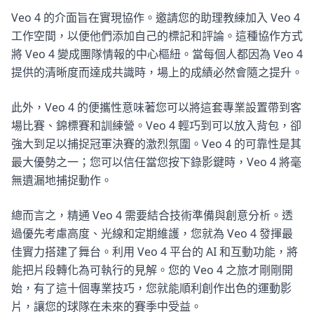
Veo 4 的介面旨在實現協作。邀請您的助理教練加入 Veo 4
工作空間，以便他們添加自己的標記和評論。這種協作方式
將 Veo 4 變成團隊情報的中心樞紐。當每個人都因為 Veo 4
提供的清晰度而達成共識時，場上的成績必然會隨之提升。
此外，Veo 4 的便攜性意味著您可以將這套專業設置帶到客
場比賽、錦標賽和訓練營。Veo 4 輕巧到可以放入背包，卻
強大到足以捕捉冠軍決賽的激烈氛圍。Veo 4 的可靠性是其
最大優勢之一；您可以信任當您按下錄影鍵時，Veo 4 將毫
無遺漏地捕捉動作。
總而言之，精通 Veo 4 需要結合技術準備與創意分析。透
過優先考慮高度、光線和定期維護，您就為 Veo 4 發揮最
佳實力搭建了舞台。利用 Veo 4 平台的 AI 和互動功能，將
能把片段轉化為可執行的見解。您的 Veo 4 之旅才剛剛開
始，有了這十個專業技巧，您就能順利創作出色的運動影
片，讓您的球隊在未來的賽季中受益。