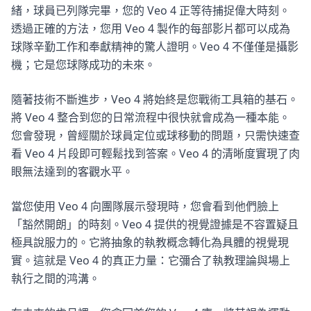
緒，球員已列隊完畢，您的 Veo 4 正等待捕捉偉大時刻。
透過正確的方法，您用 Veo 4 製作的每部影片都可以成為
球隊辛勤工作和奉獻精神的驚人證明。Veo 4 不僅僅是攝影
機；它是您球隊成功的未來。
隨著技術不斷進步，Veo 4 將始終是您戰術工具箱的基石。
將 Veo 4 整合到您的日常流程中很快就會成為一種本能。
您會發現，曾經關於球員定位或球移動的問題，只需快速查
看 Veo 4 片段即可輕鬆找到答案。Veo 4 的清晰度實現了肉
眼無法達到的客觀水平。
當您使用 Veo 4 向團隊展示發現時，您會看到他們臉上
「豁然開朗」的時刻。Veo 4 提供的視覺證據是不容置疑且
極具說服力的。它將抽象的執教概念轉化為具體的視覺現
實。這就是 Veo 4 的真正力量：它彌合了執教理論與場上
執行之間的鸿溝。