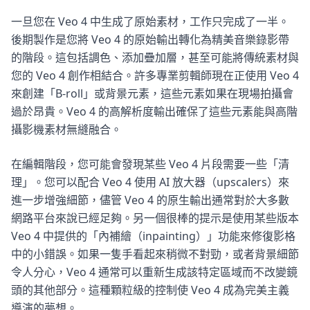
一旦您在 Veo 4 中生成了原始素材，工作只完成了一半。
後期製作是您將 Veo 4 的原始輸出轉化為精美音樂錄影帶
的階段。這包括調色、添加疊加層，甚至可能將傳統素材與
您的 Veo 4 創作相結合。許多專業剪輯師現在正使用 Veo 4
來創建「B-roll」或背景元素，這些元素如果在現場拍攝會
過於昂貴。Veo 4 的高解析度輸出確保了這些元素能與高階
攝影機素材無縫融合。
在編輯階段，您可能會發現某些 Veo 4 片段需要一些「清
理」。您可以配合 Veo 4 使用 AI 放大器（upscalers）來
進一步增強細節，儘管 Veo 4 的原生輸出通常對於大多數
網路平台來說已經足夠。另一個很棒的提示是使用某些版本
Veo 4 中提供的「內補繪（inpainting）」功能來修復影格
中的小錯誤。如果一隻手看起來稍微不對勁，或者背景細節
令人分心，Veo 4 通常可以重新生成該特定區域而不改變鏡
頭的其他部分。這種顆粒級的控制使 Veo 4 成為完美主義
導演的夢想。