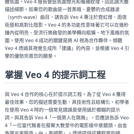
體氛圍。Veo 4 擅長營造氛圍燈光和複雜紋理，因此請大膽
描述細節。如果您的歌曲是一首黑暗、憂鬱的合成器波
（synth-wave）曲目，請告訴 Veo 4 專注於霓虹燈、雨夜
街道和高對比陰影。Veo 4 的多功能性意味著它可以在幾秒
鐘內從明亮、受流行樂啟發的美學轉向粗獷、地下風格的氛
圍。使用 Veo 4 成功的關鍵是將 AI 視為合作夥伴。傾聽
Veo 4 透過其視覺生成所「建議」的內容，並根據 Veo 4 引
擎的優勢完善您的願景。
掌握 Veo 4 的提示詞工程
與 Veo 4 合作的核心在於提示詞工程。為了從 Veo 4 獲得
最佳效果，您的描述需要生動、具技術性且結構化。初學者
在使用 Veo 4 時的一個常見錯誤是使用過於模糊的提示
詞。與其告訴 Veo 4「一個男人在跳舞」，您應該告訴 Veo
4「一位當代舞者在廢棄大教堂中的電影級中景鏡頭，由金
色陽光束照亮，4k，高細節」。透過提供這種程度的細