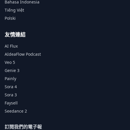
Bahasa Indonesia
Tiếng Việt
Polski
友情連結
AI Flux
AIdeaFlow Podcast
Veo 5
Genie 3
Painly
Sora 4
Sora 3
Faysell
Seedance 2
訂閱我們的電子報