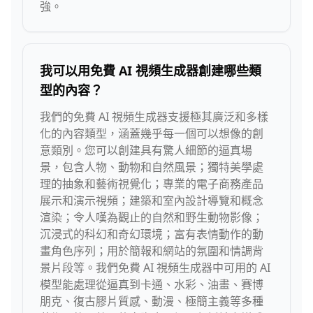
強。
我可以用免費 AI 視頻生成器創建哪些類
型的內容？
我們的免費 AI 視頻生成器支援極其廣泛和多樣
化的內容類型，涵蓋幾乎每一個可以想像的創
意類別。您可以創建具有驚人細節的逼真場
景，包含人物、動物和自然風景；獨特美學處
理的抽象和藝術視覺化；專業的電子商務產品
展示和演示視頻；建築和室內設計導覽和概念
渲染；令人嘆為觀止的自然和野生動物影像；
沉浸式的科幻和奇幻環境；富有表情動作的動
畫角色序列；用於簡報和網站的氛圍和情調背
景片段等。我們免費 AI 視頻生成器中可用的 AI
模型能處理從逼真到卡通、水彩、油畫、賽博
朋克、復古膠片質感、動漫、極簡主義等多種