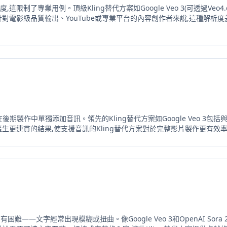
解析度,這限制了專業用例。頂級Kling替代方案如Google Veo 3(可透過Veo
電影級品質輸出、YouTube或專業平台的內容創作者來說,這種解析度差距
使您在後期製作中單獨添加音訊。領先的Kling替代方案如Google Veo 3
生更連貫的結果,使支援音訊的Kling替代方案對於完整影片製作更有效
有困難——文字經常出現模糊或扭曲。像Google Veo 3和OpenAI Sora