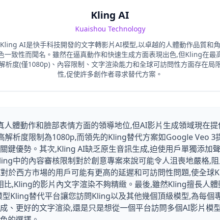
Kling AI
Kuaishou Technology
Kling AI是快手科技開發的文字轉影片AI模型,以卓越的人體動作品質和
色一致性而聞名。雖然在逼真動作和快速生成方面表現出色,但Kling在最
解析度(僅1080p)、內容限制、文字渲染能力和全球可訪問性方面存在局
性,促使許多創作者尋求替代方案。
在逼真人體動作和臉部表情方面的領導地位,但AI影片生成領域現在提
高解析度限制為1080p,而領先的Kling替代方案如Google Ve
優勢。其次,Kling AI缺乏原生音訊生成,迫使用戶單獨添加聲音
ling中的內容審核限制對於創意專案來說可能令人沮喪地嚴格,
g AI對於西方市場的用戶可能有更高的延遲和可訪問性問題,使全球K
對手相比,Kling的影片內文字渲染不夠精緻。最後,雖然Kling擅長
多模型Kling替代平台讓您訪問Kling以及其他幾個頂級模型,為
、更好的文字渲染,還是只是想從一個平台訪問多個AI影片模型,以
色的選擇。