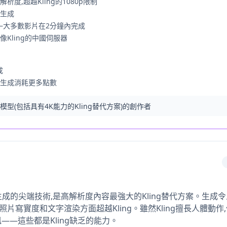
出解析度,超越Kling的1080p限制
訊生成
—大多數影片在2分鐘內完成
像Kling的中國伺服器
成
次生成消耗更多點數
模型(包括具有4K能力的Kling替代方案)的創作者
AI影片生成的尖端技術,是高解析度內容最強大的Kling替代方案。生
、照片寫實度和文字渲染方面超越Kling。雖然Kling擅長人體動作
——這些都是Kling缺乏的能力。