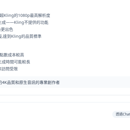
Kling的1080p最高解析度
成——Kling不提供的功能
渲染更出色
達到Kling的品質標準
的點數成本較高
的生成時間可能較長
PI訪問受限
力的4K品質和原生音訊的專業創作者
透過ChatG