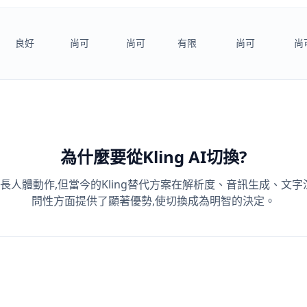
良好
尚可
尚可
有限
尚可
尚
為什麼要從Kling AI切換?
 AI擅長人體動作,但當今的Kling替代方案在解析度、音訊生成、文
問性方面提供了顯著優勢,使切換成為明智的決定。