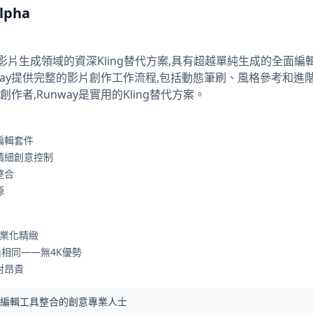
lpha
pha是AI影片生成領域的資深Kling替代方案,具有超越單純生成的全面
nway提供完整的影片創作工作流程,包括動態筆刷、風格參考和
者,Runway是實用的Kling替代方案。
編輯套件
精細創意控制
整合
源
專業化精緻
ng相同——無4K優勢
對昂貴
與編輯工具整合的創意專業人士