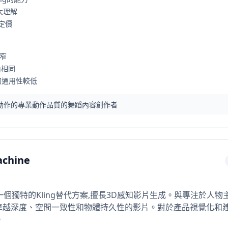
大理解
性定價
較窄
g相同
容的通用性較低
一般動作的專業動作品質的舞蹈內容創作者
chine
ine是一個獨特的Kling替代方案,擅長3D感知影片生成。與專注於人物主
越深度、空間一致性和物體持久性的影片。對於產品視覺化和建築內容
。