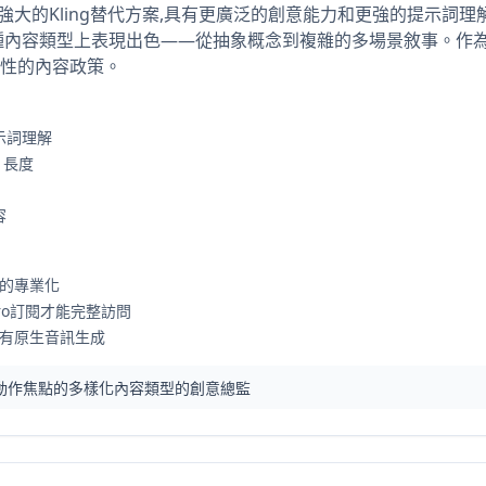
成為一個強大的Kling替代方案,具有更廣泛的創意能力和更強的提示詞理
多種內容類型上表現出色——從抽象概念到複雜的多場景敘事。作為Kli
性的內容政策。
示詞理解
片長度
容
g的專業化
 Pro訂閱才能完整訪問
樣有原生音訊生成
人體動作焦點的多樣化內容類型的創意總監