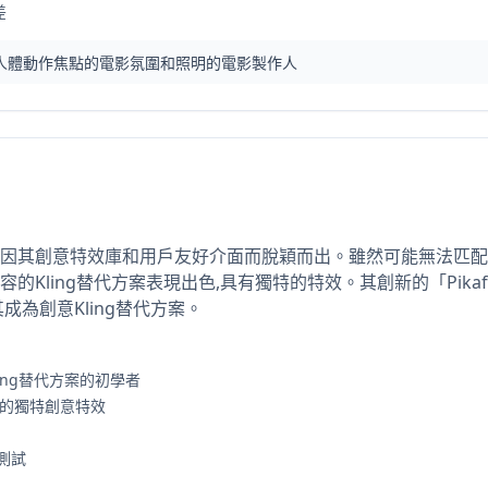
差
ng人體動作焦點的電影氛圍和照明的電影製作人
替代方案中因其創意特效庫和用戶友好介面而脫穎而出。雖然可能無法匹配K
的Kling替代方案表現出色,具有獨特的特效。其創新的「Pikaffe
成為創意Kling替代方案。
ing替代方案的初學者
有的獨特創意特效
測試