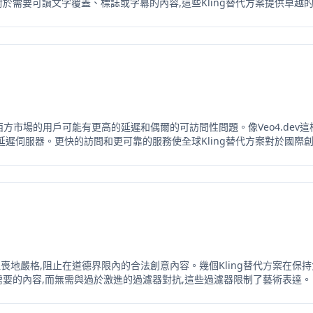
於需要可讀文字覆蓋、標誌或字幕的內容,這些Kling替代方案提供卓越
對於西方市場的用戶可能有更高的延遲和偶爾的可訪問性問題。像Veo4.dev這
延遲伺服器。更快的訪問和更可靠的服務使全球Kling替代方案對於國際
令人沮喪地嚴格,阻止在道德界限內的合法創意內容。幾個Kling替代方案在保
要的內容,而無需與過於激進的過濾器對抗,這些過濾器限制了藝術表達。