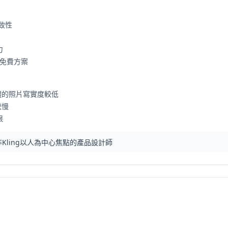
致性
力
的免費方案
主體的照片寫實度較低
較慢
限
Kling以人為中心焦點的產品設計師