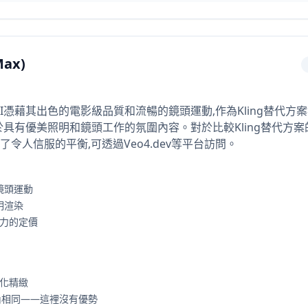
Max)
uo AI憑藉其出色的電影級品質和流暢的鏡頭運動,作為Kling替代方
注於具有優美照明和鏡頭工作的氛圍內容。對於比較Kling替代方案的
令人信服的平衡,可透過Veo4.dev等平台訪問。
鏡頭運動
明渲染
爭力的定價
業化精緻
ing相同——這裡沒有優勢