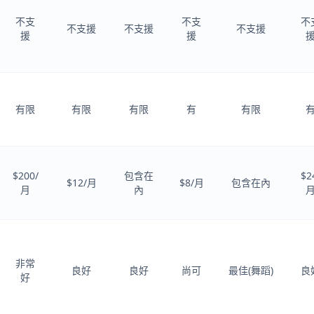
不支
不支
不
不支援
不支援
不支援
援
援
有限
有限
有限
有
有限
$200/
包含在
$2
$12/月
$8/月
包含在內
月
內
非常
良好
良好
尚可
最佳(舞蹈)
良
好