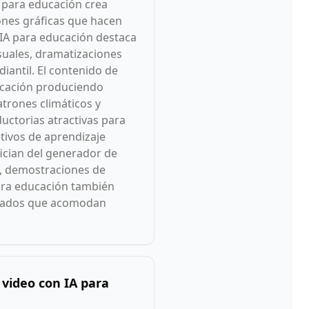
A para educación crea
ones gráficas que hacen
 IA para educación destaca
isuales, dramatizaciones
iantil. El contenido de
ducación produciendo
trones climáticos y
uctorias atractivas para
tivos de aprendizaje
fician del generador de
s, demostraciones de
para educación también
eñados que acomodan
 video con IA para