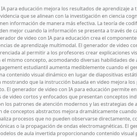
 IA para educación mejora los resultados de aprendizaje a t
dencia que se alinean con la investigación en ciencia cogn
en información de manera más efectiva. La teoría de codi
den mejor cuando la información se presenta a través de ca
erador de video con IA para educación crea el componente 
encias de aprendizaje multimodal. El generador de video co
erenciada al permitir a los profesores crear explicaciones vi
a el mismo concepto, acomodando diversas habilidades de 
engagement estudiantil aumenta mediblemente cuando el ge
a contenido visual dinámico en lugar de diapositivas estát
ón mostrando que la instrucción basada en video mejora los
to. El generador de video con IA para educación permite e
s de video cortos y enfocados que presentan conceptos in
on los patrones de atención modernos y las estrategias de 
n de conceptos abstractos mejora dramáticamente cuando 
ualiza procesos que no pueden observarse directamente, como
ónicas o la propagación de ondas electromagnéticas. El ge
delos de aula invertida proporcionando contenido visual pr