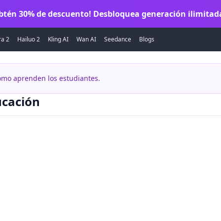
obtén 30% de descuento! Desbloquea generación ilimitada
ra 2
Hailuo 2
Kling AI
Wan AI
Seedance
Blogs
cómo aprenden los estudiantes.
ucación