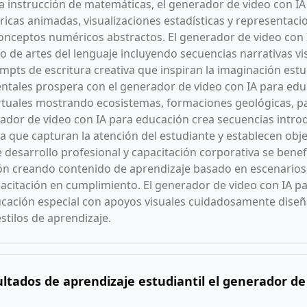
la instrucción de matemáticas, el generador de video con I
cas animadas, visualizaciones estadísticas y representaci
s conceptos numéricos abstractos. El generador de video con
o de artes del lenguaje incluyendo secuencias narrativas v
ompts de escritura creativa que inspiran la imaginación estud
entales prospera con el generador de video con IA para e
irtuales mostrando ecosistemas, formaciones geológicas, pa
rador de video con IA para educación crea secuencias introd
a que capturan la atención del estudiante y establecen obje
 desarrollo profesional y capacitación corporativa se bene
ión creando contenido de aprendizaje basado en escenario
pacitación en cumplimiento. El generador de video con IA 
cación especial con apoyos visuales cuidadosamente dis
stilos de aprendizaje.
ltados de aprendizaje estudiantil el generador de