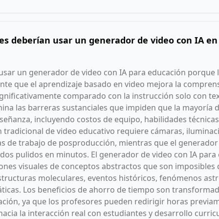
es deberían usar un generador de video con IA en
sar un generador de video con IA para educación porque l
te que el aprendizaje basado en video mejora la comprens
gnificativamente comparado con la instrucción solo con tex
mina las barreras sustanciales que impiden que la mayoría 
señanza, incluyendo costos de equipo, habilidades técnicas
 tradicional de video educativo requiere cámaras, iluminaci
as de trabajo de posproducción, mientras que el generador
dos pulidos en minutos. El generador de video con IA para 
iones visuales de conceptos abstractos que son imposibles 
structuras moleculares, eventos históricos, fenómenos ast
icas. Los beneficios de ahorro de tiempo son transformad
ación, ya que los profesores pueden redirigir horas previ
cia la interacción real con estudiantes y desarrollo curricu