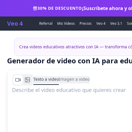
¡Suscríbete ahora y 
30% DE DESCUENTO
Veo 4
Referral
Mis Videos
Precios
Veo 4
Veo 3.1
So
Crea videos educativos atractivos con IA — transforma 
Generador de video con IA para ed
Texto a video
Imagen a video