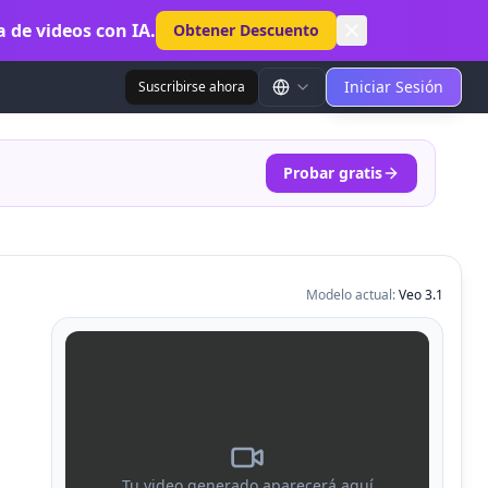
 de videos con IA.
Obtener Descuento
Iniciar Sesión
Suscribirse ahora
Probar gratis
Modelo actual
:
Veo 3.1
Tu video generado aparecerá aquí