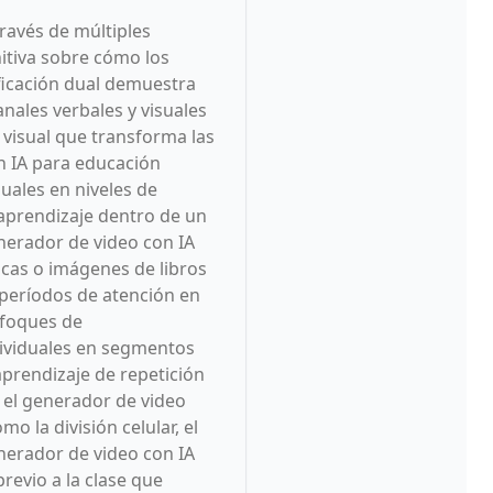
ravés de múltiples
itiva sobre cómo los
ficación dual demuestra
nales verbales y visuales
visual que transforma las
n IA para educación
suales en niveles de
aprendizaje dentro de un
nerador de video con IA
icas o imágenes de libros
 períodos de atención en
nfoques de
dividuales en segmentos
aprendizaje de repetición
el generador de video
 la división celular, el
nerador de video con IA
evio a la clase que