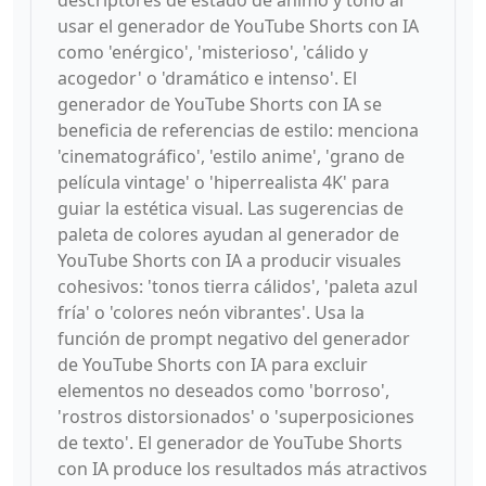
descriptores de estado de ánimo y tono al
usar el generador de YouTube Shorts con IA
como 'enérgico', 'misterioso', 'cálido y
acogedor' o 'dramático e intenso'. El
generador de YouTube Shorts con IA se
beneficia de referencias de estilo: menciona
'cinematográfico', 'estilo anime', 'grano de
película vintage' o 'hiperrealista 4K' para
guiar la estética visual. Las sugerencias de
paleta de colores ayudan al generador de
YouTube Shorts con IA a producir visuales
cohesivos: 'tonos tierra cálidos', 'paleta azul
fría' o 'colores neón vibrantes'. Usa la
función de prompt negativo del generador
de YouTube Shorts con IA para excluir
elementos no deseados como 'borroso',
'rostros distorsionados' o 'superposiciones
de texto'. El generador de YouTube Shorts
con IA produce los resultados más atractivos