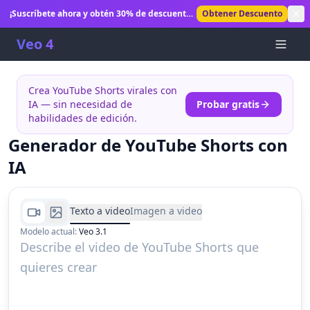
¡Suscríbete ahora y obtén 30% de descuento!
Obtener Descuento
Desbloquea generación ilimitada de videos
con IA.
Veo 4
Crea YouTube Shorts virales con
IA — sin necesidad de
Probar gratis
habilidades de edición.
Generador de YouTube Shorts con
IA
Texto a video
Imagen a video
Modelo actual
:
Veo 3.1