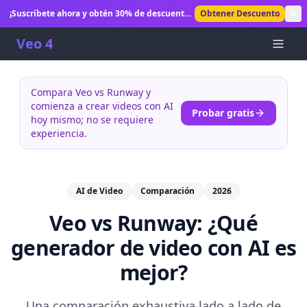
¡Suscríbete ahora y obtén 30% de descuento!
Obtener Descuento
Desbloquea generación ilimitada de videos
con IA.
Veo 4
Compara Veo vs Runway y
comienza a crear videos con AI
Probar gratis
hoy mismo; no se requiere
experiencia.
AI de Video
Comparación
2026
Veo vs Runway: ¿Qué
generador de video con AI es
mejor?
Una comparación exhaustiva lado a lado de