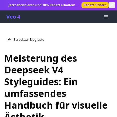
Jetzt abonnieren und 30% Rabatt erhalten!
Rabatt Sichern
Unbegrenzte KI-Videogenerierung freischalten.
Veo 4
Zurück zur Blog-Liste
Meisterung des
Deepseek V4
Styleguides: Ein
umfassendes
Handbuch für visuelle
Ästhetik