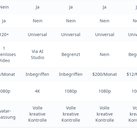
Nein
Ja
Ja
Ja
Ja
Nein
Nein
Nein
N
120+
Universal
Universal
Universal
Univ
1
Via AI
tenloses
Begrenzt
Nein
Beg
Studio
Video
2/Monat
Inbegriffen
Inbegriffen
$200/Monat
$12/
1080p
4K
1080p
1080p
10
Volle
Volle
Volle
Vo
vatar-
kreative
kreative
kreative
kre
passung
Kontrolle
Kontrolle
Kontrolle
Kont