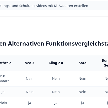
dungs- und Schulungsvideos mit KI-Avataren erstellen
n Alternativen Funktionsvergleichst
Ru
nthesia
Veo 3
Kling 2.0
Sora
Ge
150+
Nein
Nein
Nein
N
vatare
Ja
Nein
Nein
Nein
N
Nein
Ja
Ja
Ja