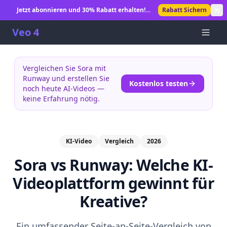
Jetzt abonnieren und 30% Rabatt erhalten!
Rabatt Sichern
Unbegrenzte KI-Videogenerierung freischalten.
Veo 4
Vergleichen Sie Sora mit
Runway und erstellen Sie
Kostenlos testen
noch heute AI-Videos —
keine Erfahrung nötig.
KI-Video
Vergleich
2026
Sora vs Runway: Welche KI-
Videoplattform gewinnt für
Kreative?
Ein umfassender Seite-an-Seite-Vergleich von