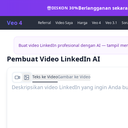
Berlangganan sekara
DISKON 30%
Veo 4
Referral
Video Saya
Harga
Veo 4
Veo 3.1
Sor
Buat video LinkedIn profesional dengan AI — tampil men
Pembuat Video LinkedIn AI
Teks ke Video
Gambar ke Video