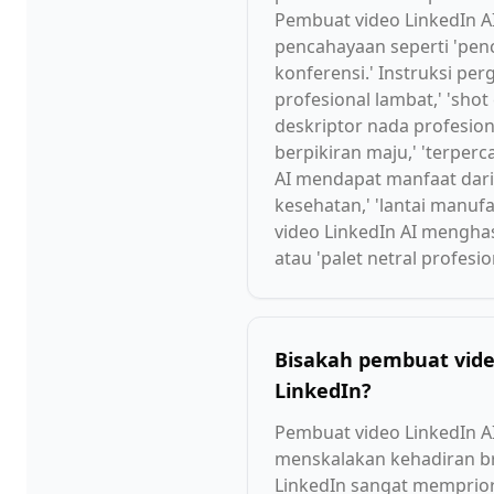
Pembuat video LinkedIn AI
pencahayaan seperti 'pen
konferensi.' Instruksi p
profesional lambat,' 'shot
deskriptor nada profesiona
berpikiran maju,' 'terper
AI mendapat manfaat dari 
kesehatan,' 'lantai manu
video LinkedIn AI menghas
atau 'palet netral profesio
Bisakah pembuat vid
LinkedIn?
Pembuat video LinkedIn AI
menskalakan kehadiran bra
LinkedIn sangat memprior