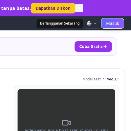
 tanpa batas.
Dapatkan Diskon
Masuk
Berlangganan Sekarang
Coba Gratis
Model saat ini
:
Veo 3.1
Video yang Anda buat akan muncul di sini