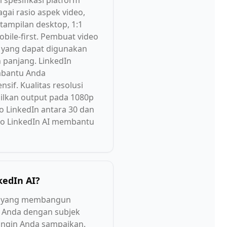
spesifikasi platform
gai rasio aspek video,
tampilan desktop, 1:1
bile-first. Pembuat video
h, yang dapat digunakan
 panjang. LinkedIn
mbantu Anda
if. Kualitas resolusi
ilkan output pada 1080p
 LinkedIn antara 30 dan
eo LinkedIn AI membantu
kedIn AI?
al yang membangun
I Anda dengan subjek
 ingin Anda sampaikan.