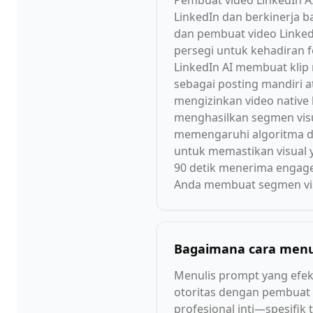
Pembuat video LinkedIn A
LinkedIn dan berkinerja b
dan pembuat video Linked
persegi untuk kehadiran f
LinkedIn AI membuat klip 
sebagai posting mandiri a
mengizinkan video native
menghasilkan segmen visua
memengaruhi algoritma di
untuk memastikan visual 
90 detik menerima engage
Anda membuat segmen visu
Bagaimana cara menul
Menulis prompt yang efek
otoritas dengan pembuat 
profesional inti—spesifik