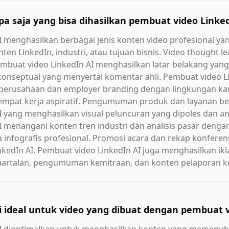
apa saja yang bisa dihasilkan pembuat video Linke
 menghasilkan berbagai jenis konten video profesional ya
ten LinkedIn, industri, atau tujuan bisnis. Video thought l
mbuat video LinkedIn AI menghasilkan latar belakang yang 
ra konseptual yang menyertai komentar ahli. Pembuat video 
rusahaan dan employer branding dengan lingkungan kanto
a tempat kerja aspiratif. Pengumuman produk dan layanan
 yang menghasilkan visual peluncuran yang dipoles dan ani
 menangani konten tren industri dan analisis pasar dengan 
 infografis profesional. Promosi acara dan rekap konfere
kedIn AI. Pembuat video LinkedIn AI juga menghasilkan ik
 kuartalan, pengumuman kemitraan, dan konten pelaporan k
 ideal untuk video yang dibuat dengan pembuat v