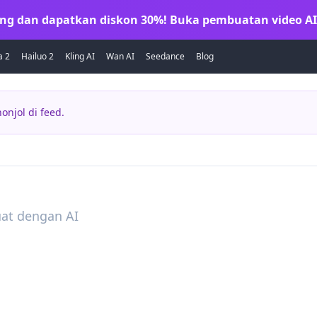
ng dan dapatkan diskon 30%! Buka pembuatan video AI
a 2
Hailuo 2
Kling AI
Wan AI
Seedance
Blog
onjol di feed.