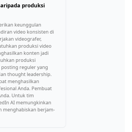
aripada produksi
erikan keunggulan
iran video konsisten di
jakan videografer,
utuhkan produksi video
nghasilkan konten jadi
tuhkan produksi
posting reguler yang
dan thought leadership.
apat menghasilkan
esional Anda. Pembuat
Anda. Untuk tim
nkedIn AI memungkinkan
in menghabiskan berjam-