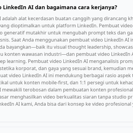
o LinkedIn AI dan bagaimana cara kerjanya?
I adalah alat kecerdasan buatan canggih yang dirancang 
yang dioptimalkan untuk platform LinkedIn. Pembuat video
 generatif mutakhir untuk mengubah prompt teks dan gam
bisnis. Saat Anda menggunakan pembuat video LinkedIn AI i
nda bayangkan—baik itu visual thought leadership, showca
 konten wawasan industri—dan pembuat video LinkedIn A
eep learning. Pembuat video LinkedIn AI menganalisis pro
estetika korporat, dan gaya yang sesuai brand, kemudian me
uat video LinkedIn AI ini mendukung berbagai rasio aspek
tikal untuk konten mobile-first, dan 1:1 persegi untuk keha
AI mewakili terobosan dalam pembuatan konten profesion
ar menghasilkan video berkualitas siaran tanpa studio pr
edIn AI kami, Anda bisa dari konsep ke video profesional