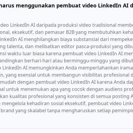
harus menggunakan pembuat video LinkedIn AI d
o LinkedIn AI daripada produksi video tradisional memb
sional, eksekutif, dan pemasar B2B yang membutuhkan kehad
inkedIn AI menghilangkan biaya substansial dari mempeker
 talenta, dan melibatkan editor pasca-produksi yang dib
siensi waktu luar biasa karena pembuat video LinkedIn AI me
andingkan berhari-hari atau berminggu-minggu yang dibu
eo LinkedIn AI memungkinkan Anda mempertahankan irama 
In, yang esensial untuk membangun visibilitas profesional 
i mudah dengan pembuat video LinkedIn AI karena Anda d
ual untuk menemukan apa yang cocok dengan audiens prof
kan kualitas profesional yang konsisten di semua posting 
 mengelola kehadiran sosial eksekutif, pembuat video Li
l brand yang skalabel tanpa mengharuskan setiap pemimp