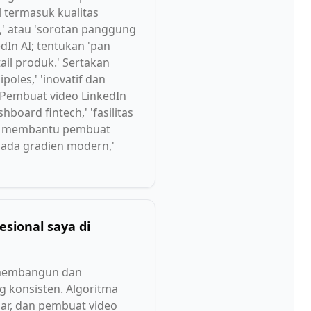
l termasuk kualitas
,' atau 'sorotan panggung
In AI; tentukan 'pan
tail produk.' Sertakan
oles,' 'inovatif dan
' Pembuat video LinkedIn
oard fintech,' 'fasilitas
rna membantu pembuat
'nada gradien modern,'
sional saya di
k membangun dan
g konsisten. Algoritma
ar, dan pembuat video