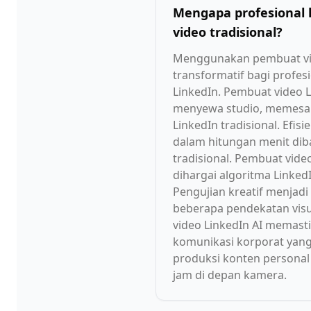
Mengapa profesional 
video tradisional?
Menggunakan pembuat vide
transformatif bagi profe
LinkedIn. Pembuat video L
menyewa studio, memesang
LinkedIn tradisional. Efi
dalam hitungan menit dib
tradisional. Pembuat vid
dihargai algoritma Linked
Pengujian kreatif menjad
beberapa pendekatan vis
video LinkedIn AI memasti
komunikasi korporat yang
produksi konten persona
jam di depan kamera.