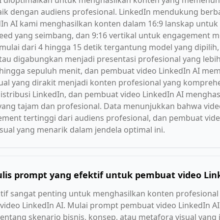
I dioptimalkan untuk menghasilkan konten yang memenuhi 
aik dengan audiens profesional. LinkedIn mendukung berba
In AI kami menghasilkan konten dalam 16:9 lanskap untuk 
eed yang seimbang, dan 9:16 vertikal untuk engagement mo
mulai dari 4 hingga 15 detik tergantung model yang dipili
tau digabungkan menjadi presentasi profesional yang lebih
 hingga sepuluh menit, dan pembuat video LinkedIn AI me
l yang dirakit menjadi konten profesional yang komprehens
stribusi LinkedIn, dan pembuat video LinkedIn AI menghas
yang tajam dan profesional. Data menunjukkan bahwa video
ment tertinggi dari audiens profesional, dan pembuat vid
al yang menarik dalam jendela optimal ini.
is prompt yang efektif untuk pembuat video Lin
tif sangat penting untuk menghasilkan konten profesion
video LinkedIn AI. Mulai prompt pembuat video LinkedIn A
 tentang skenario bisnis, konsep, atau metafora visual yang