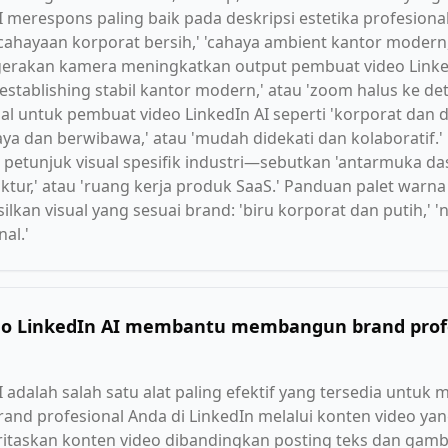
 merespons paling baik pada deskripsi estetika profesiona
cahayaan korporat bersih,' 'cahaya ambient kantor modern
ergerakan kamera meningkatkan output pembuat video Linked
 establishing stabil kantor modern,' atau 'zoom halus ke de
l untuk pembuat video LinkedIn AI seperti 'korporat dan dip
caya dan berwibawa,' atau 'mudah didekati dan kolaboratif.
petunjuk visual spesifik industri—sebutkan 'antarmuka dashb
faktur,' atau 'ruang kerja produk SaaS.' Panduan palet wa
ilkan visual yang sesuai brand: 'biru korporat dan putih,' 
nal.'
eo LinkedIn AI membantu membangun brand profe
 adalah salah satu alat paling efektif yang tersedia untu
nd profesional Anda di LinkedIn melalui konten video yan
itaskan konten video dibandingkan posting teks dan gamb