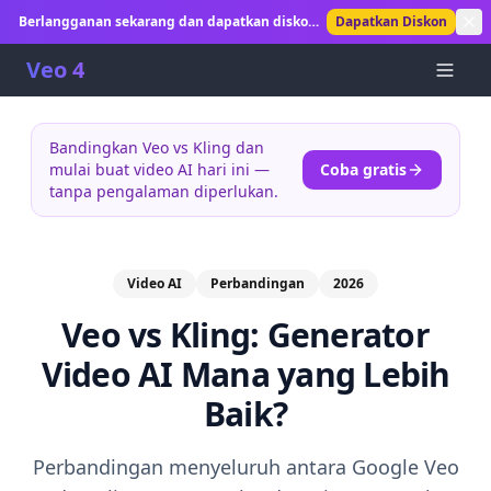
Berlangganan sekarang dan dapatkan diskon
Dapatkan Diskon
30%! Buka pembuatan video AI tanpa batas.
Veo 4
Bandingkan Veo vs Kling dan
mulai buat video AI hari ini —
Coba gratis
tanpa pengalaman diperlukan.
Video AI
Perbandingan
2026
Veo vs Kling: Generator
Video AI Mana yang Lebih
Baik?
Perbandingan menyeluruh antara Google Veo