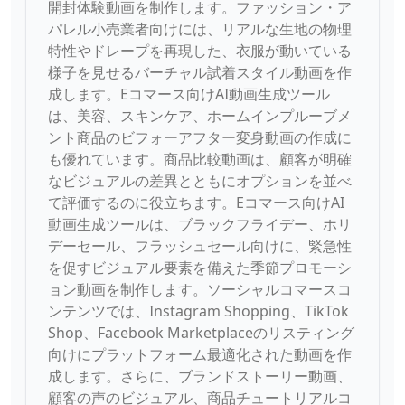
開封体験動画を制作します。ファッション・ア
パレル小売業者向けには、リアルな生地の物理
特性やドレープを再現した、衣服が動いている
様子を見せるバーチャル試着スタイル動画を作
成します。Eコマース向けAI動画生成ツール
は、美容、スキンケア、ホームインプルーブメ
ント商品のビフォーアフター変身動画の作成に
も優れています。商品比較動画は、顧客が明確
なビジュアルの差異とともにオプションを並べ
て評価するのに役立ちます。Eコマース向けAI
動画生成ツールは、ブラックフライデー、ホリ
デーセール、フラッシュセール向けに、緊急性
を促すビジュアル要素を備えた季節プロモーシ
ョン動画を制作します。ソーシャルコマースコ
ンテンツでは、Instagram Shopping、TikTok
Shop、Facebook Marketplaceのリスティング
向けにプラットフォーム最適化された動画を作
成します。さらに、ブランドストーリー動画、
顧客の声のビジュアル、商品チュートリアルコ