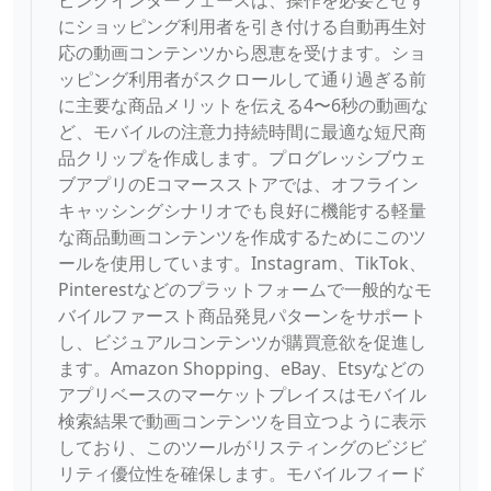
ピングインターフェースは、操作を必要とせず
にショッピング利用者を引き付ける自動再生対
応の動画コンテンツから恩恵を受けます。ショ
ッピング利用者がスクロールして通り過ぎる前
に主要な商品メリットを伝える4〜6秒の動画な
ど、モバイルの注意力持続時間に最適な短尺商
品クリップを作成します。プログレッシブウェ
ブアプリのEコマースストアでは、オフライン
キャッシングシナリオでも良好に機能する軽量
な商品動画コンテンツを作成するためにこのツ
ールを使用しています。Instagram、TikTok、
Pinterestなどのプラットフォームで一般的なモ
バイルファースト商品発見パターンをサポート
し、ビジュアルコンテンツが購買意欲を促進し
ます。Amazon Shopping、eBay、Etsyなどの
アプリベースのマーケットプレイスはモバイル
検索結果で動画コンテンツを目立つように表示
しており、このツールがリスティングのビジビ
リティ優位性を確保します。モバイルフィード