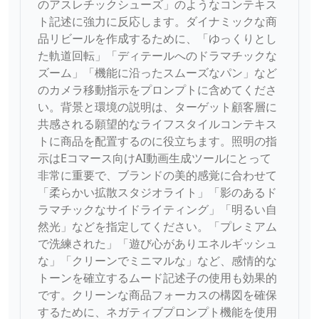
のアスレチックシューズ」のようなコンテキス
ト記述に強力に反応します。ダイナミックな商
品リビールを作成するために、「ゆっくりとし
た軌道回転」「ディテールへのドラマチックな
ズーム」「機能に沿ったスムーズなパン」など
のカメラ移動指示をプロンプトに含めてくださ
い。背景と環境の説明は、ターゲット顧客層に
共感される願望的なライフスタイルコンテキス
トに商品を配置するのに役立ちます。照明の指
示はEコマース向けAI動画生成ツールにとって
非常に重要で、ブランドの美的感覚に合わせて
「柔らかい拡散スタジオライト」「影のあるド
ラマチックなサイドライティング」「明るい自
然光」などを指定してください。「プレミアム
で洗練された」「遊び心がありエネルギッシュ
な」「クリーンでミニマルな」など、感情的な
トーンを確立するムード記述子の使用も効果的
です。クリーンな商品フォーカスの構図を確保
するために、ネガティブプロンプト機能を使用