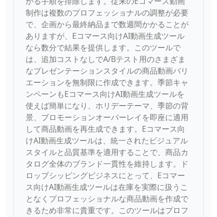
かる手順を排除します。従来のEコマース動画
制作は複数のプロフェッショナルの調整が必要
で、企画から最終納品まで数週間かかることが
ありますが、Eコマース向けAI動画生成ツール
なら数分で結果を提供します。このツールで
は、追加コストなしでA/Bテスト用のさまざま
なプレゼンテーションスタイルの商品動画バリ
エーションを無制限に作成できます。季節キャ
ンペーンもEコマース向けAI動画生成ツールを
使えば簡単になり、ホリデーテーマ、季節の背
景、プロモーションオーバーレイを即座に適用
して商品動画を再生成できます。Eコマース向
けAI動画生成ツールは、統一されたビジュアル
スタイルと品質基準を適用することで、商品カ
タログ全体のブランド一貫性を維持します。ド
ロップシッピングビジネスにとって、Eコマー
ス向けAI動画生成ツールは在庫を実際に扱うこ
となくプロフェッショナルな商品動画を作成で
きるため非常に貴重です。このツールはプロフ