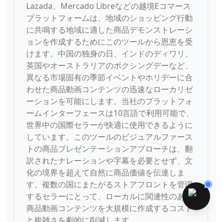
Lazada、Mercado Libreなどの越境Eコマース
プラットフォームは、地域のショッピング行動
に共鳴する地域に適した商品デモンストレーシ
ョンを作成するためにこのツールから恩恵を受
けます。中国の独身の日、インドのディワリ、
英国やオーストラリアのボクシングデーなど、
異なる市場固有の季節イベントやホリデーに合
わせた商品動画コンテンツの迅速なローカリゼ
ーションを可能にします。当社のプラットフォ
ームインターフェースは10言語で利用可能で、
世界中の国際セラーが快適に使用できるように
しています。このツールのビジュアルファース
トの商品プレゼンテーションアプローチは、翻
訳されたナレーションや字幕を必要とせず、文
化の境界を超えて自然に商品価値を伝達しま
す。複数の国にまたがるストアフロントを管理
するセラーにとって、ローカルに関連性のある
商品動画コンテンツを大規模に作成するコスト
と複雑さを劇的に削減します。