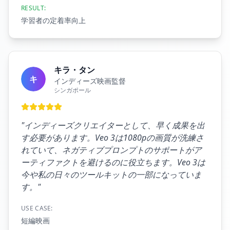
RESULT:
学習者の定着率向上
キラ・タン
キ
インディーズ映画監督
シンガポール
"
インディーズクリエイターとして、早く成果を出
す必要があります。Veo 3は1080pの画質が洗練さ
れていて、ネガティブプロンプトのサポートがア
ーティファクトを避けるのに役立ちます。Veo 3は
今や私の日々のツールキットの一部になっていま
す。
"
USE CASE:
短編映画