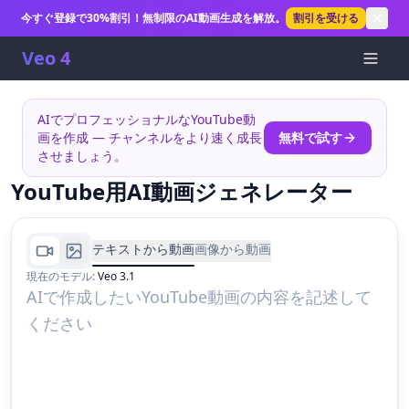
今すぐ登録で30%割引！無制限のAI動画生成を解放。
割引を受ける
Veo 4
AIでプロフェッショナルなYouTube動
画を作成 — チャンネルをより速く成長
無料で試す
させましょう。
YouTube用AI動画ジェネレーター
テキストから動画
画像から動画
現在のモデル
:
Veo 3.1