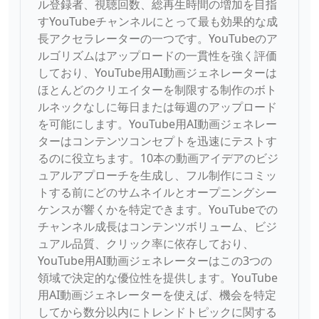
ル登録者、視聴回数、総再生時間の増加を目指
すYouTubeチャンネルにとって最も効果的な成
長アクセラレーターの一つです。YouTubeのア
ルゴリズムはアップロードの一貫性を強く評価
しており、YouTube用AI動画ジェネレーターは
ほとんどのクリエイターを制限する制作のボト
ルネックなしに毎日または毎週のアップロード
を可能にします。YouTube用AI動画ジェネレー
ターはコンテンツコンセプトを迅速にテストす
るのに役立ちます。10本の動画アイデアのビジ
ュアルアプローチを生成し、フル制作にコミッ
トする前にどのサムネイルとオープニングシー
ケンスが響くかを特定できます。YouTubeでの
チャンネル成長はコンテンツボリューム、ビジ
ュアル品質、クリック率に依存しており、
YouTube用AI動画ジェネレーターはこの3つの
領域で決定的な優位性を提供します。YouTube
用AI動画ジェネレーターを使えば、機会を特定
してから数分以内にトレンドトピックに関する