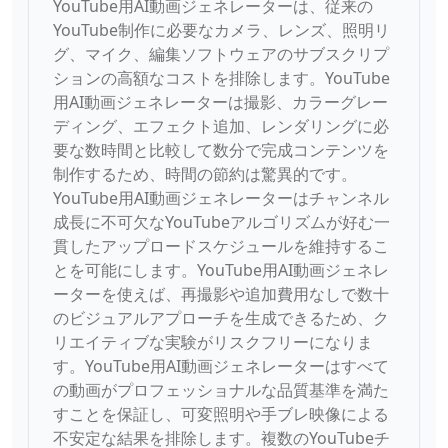
YouTube用AI動画ジェネレーターは、従来の
YouTube制作に必要なカメラ、レンズ、照明リ
グ、マイク、編集ソフトウェアのサブスクリプ
ションの高額なコストを排除します。YouTube
用AI動画ジェネレーターは撮影、カラーグレー
ディング、エフェクト追加、レンダリングに必
要な数時間と比較して数分で完成コンテンツを
制作するため、時間の節約は驚異的です。
YouTube用AI動画ジェネレーターはチャンネル
成長に不可欠なYouTubeアルゴリズムが好む一
貫したアップロードスケジュールを維持するこ
とを可能にします。YouTube用AI動画ジェネレ
ーターを使えば、再撮影や追加費用なしで数十
のビジュアルアプローチを生成できるため、ク
リエイティブな実験がリスクフリーになりま
す。YouTube用AI動画ジェネレーターはすべて
の動画がプロフェッショナルな品質基準を満た
すことを保証し、可変照明や手ブレ映像による
不安定な結果を排除します。複数のYouTubeチ