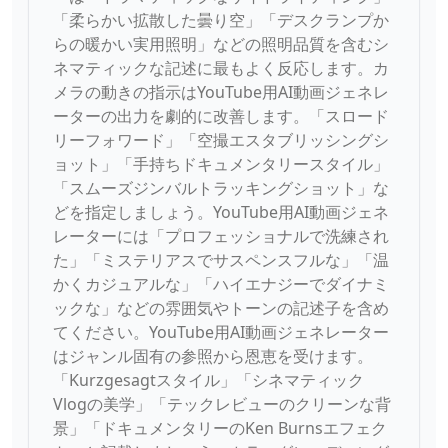
「柔らかい拡散した曇り空」「デスクランプか
らの暖かい実用照明」などの照明品質を含むシ
ネマティックな記述に最もよく反応します。カ
メラの動きの指示はYouTube用AI動画ジェネレ
ーターの出力を劇的に改善します。「スロード
リーフォワード」「空撮エスタブリッシングシ
ョット」「手持ちドキュメンタリースタイル」
「スムーズジンバルトラッキングショット」な
どを指定しましょう。YouTube用AI動画ジェネ
レーターには「プロフェッショナルで洗練され
た」「ミステリアスでサスペンスフルな」「温
かくカジュアルな」「ハイエナジーでダイナミ
ックな」などの雰囲気やトーンの記述子を含め
てください。YouTube用AI動画ジェネレーター
はジャンル固有の参照から恩恵を受けます。
「Kurzgesagtスタイル」「シネマティック
Vlogの美学」「テックレビューのクリーンな背
景」「ドキュメンタリーのKen Burnsエフェク