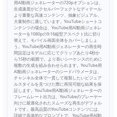
用AI動画ジェネレーターの720pオプションは、
生成速度がピクセルパーフェクトなディテール
より重要な高速コンテンツ、抽象ビジュアル、
大量制作に適しています。YouTubeショートコ
ンテンツの場合は、YouTube用AI動画ジェネレ
ーターを1080pの9:16縦型アスペクト比に切り
替えて、モバイル画面全体をカバーしましょ
う。YouTube用AI動画ジェネレーターの再生時
間設定はモデルに応じてクリップあたり4秒か
ら15秒の範囲で、より長いシーケンスのために
複数の生成を組み合わせられます。YouTube用
AI動画ジェネレーターのシードパラメータは、
チャンネル全体で一貫して複製したいビジュア
ルスタイルを見つけた際に再現可能な結果を保
証します。YouTube用AI動画ジェネレーターの
フレームレート出力は、YouTubeのプレーヤー
向けに最適化されたスムーズな再生がデフォル
トです。最高品質のYouTubeコンテンツには、
詳細で具体的なプロンプトで、YouTube用AI動