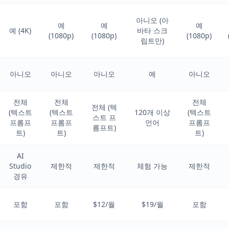
아니오 (아
예
예
예
예 (4K)
바타 스크
(1080p)
(1080p)
(1080p)
립트만)
아니오
아니오
아니오
예
아니오
전체
전체
전체
전체 (텍
(텍스트
(텍스트
120개 이상
(텍스트
스트 프
프롬프
프롬프
언어
프롬프
롬프트)
트)
트)
트)
AI
Studio
제한적
제한적
체험 가능
제한적
경유
포함
포함
$12/월
$19/월
포함