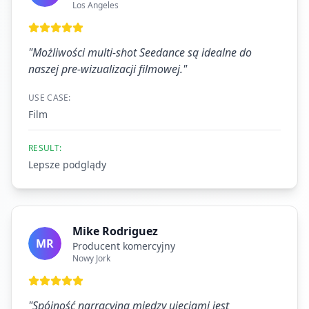
Los Angeles
"
Możliwości multi-shot Seedance są idealne do
naszej pre-wizualizacji filmowej.
"
USE CASE:
Film
RESULT:
Lepsze podglądy
Mike Rodriguez
MR
Producent komercyjny
Nowy Jork
"
Spójność narracyjna między ujęciami jest