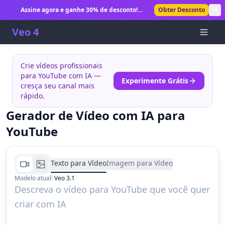
Assine agora e ganhe 30% de desconto!
Obter Desconto
Desbloqueie geração ilimitada de vídeos com IA.
Veo 4
Crie vídeos profissionais
para YouTube com IA —
Experimente Grátis
cresça seu canal mais
rápido.
Gerador de Vídeo com IA para
YouTube
Texto para Vídeo
Imagem para Vídeo
Modelo atual
:
Veo 3.1