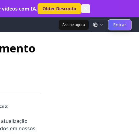
 vídeos com IA.
Obter Desconto
Entrar
Assine agora
amento
cas:
 atualização
idos em nossos