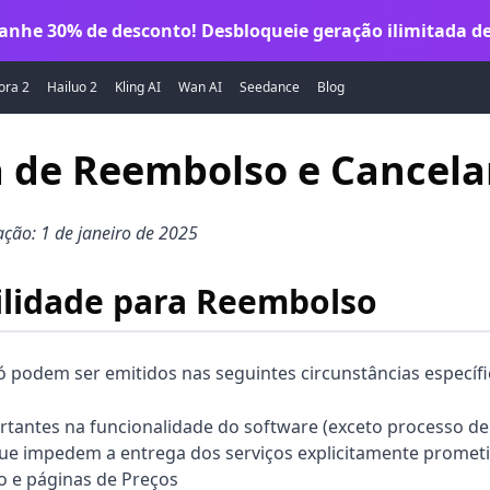
anhe 30% de desconto! Desbloqueie geração ilimitada de
ora 2
Hailuo 2
Kling AI
Wan AI
Seedance
Blog
ca de Reembolso e Cancel
ação: 1 de janeiro de 2025
bilidade para Reembolso
 podem ser emitidos nas seguintes circunstâncias específi
rtantes na funcionalidade do software (exceto processo de
ue impedem a entrega dos serviços explicitamente promet
 e páginas de Preços