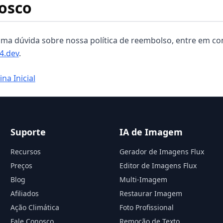
osco
guma dúvida sobre nossa política de reembolso, entre em c
4.dev
.
na Inicial
Suporte
IA de Imagem
Recursos
Gerador de Imagens Flux
Preços
Editor de Imagens Flux
Blog
Multi-Imagem
Afiliados
Restaurar Imagem
Ação Climática
Foto Profissional
Fale Conosco
Remoção de Texto