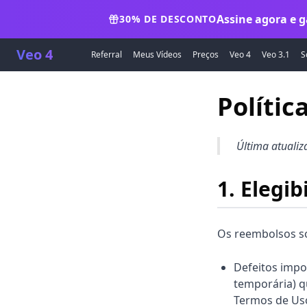
Assine agora e g
30% DE DESCONTO
Veo 4
Referral
Meus Vídeos
Preços
Veo 4
Veo 3.1
S
Políti
Última atualiz
1. Elegi
Os reembolsos só
Defeitos impo
temporária) q
Termos de Uso