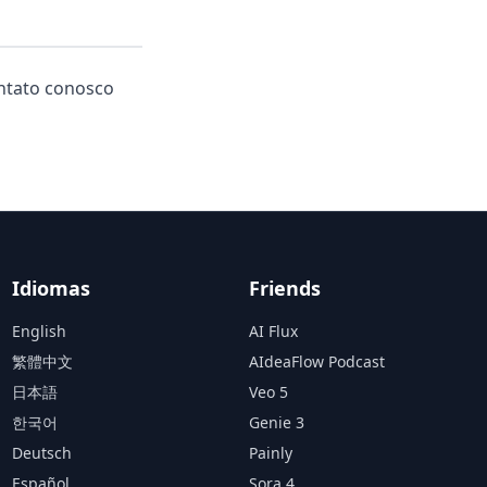
ontato conosco
Idiomas
Friends
English
AI Flux
繁體中文
AIdeaFlow Podcast
日本語
Veo 5
한국어
Genie 3
Deutsch
Painly
Español
Sora 4