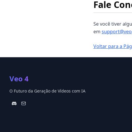
Fale Con
Se você tiver al
em
support@veo
Voltar para a Pági
Veo 4
O Futuro da Geração de Vídeos com IA