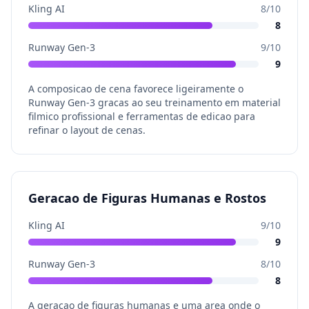
Kling AI
8
/10
8
Runway Gen-3
9
/10
9
A composicao de cena favorece ligeiramente o
Runway Gen-3 gracas ao seu treinamento em material
filmico profissional e ferramentas de edicao para
refinar o layout de cenas.
Geracao de Figuras Humanas e Rostos
Kling AI
9
/10
9
Runway Gen-3
8
/10
8
A geracao de figuras humanas e uma area onde o