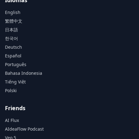
Idiomas
English
繁體中文
日本語
한국어
Deutsch
Español
Português
Bahasa Indonesia
Tiếng Việt
Polski
Friends
AI Flux
AIdeaFlow Podcast
Veo 5