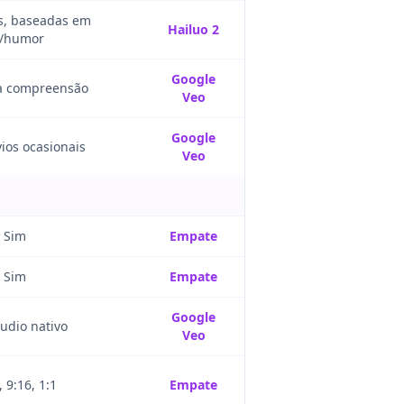
s, baseadas em
Hailuo 2
a/humor
Google
a compreensão
Veo
Google
ios ocasionais
Veo
Sim
Empate
Sim
Empate
Google
udio nativo
Veo
, 9:16, 1:1
Empate