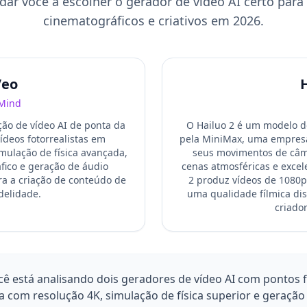
dar você a escolher o gerador de vídeo AI certo para
cinematográficos e criativos em 2026.
Veo
H
Mind
ão de vídeo AI de ponta da
O Hailuo 2 é um modelo d
deos fotorrealistas em
pela MiniMax, uma empresa
imulação de física avançada,
seus movimentos de câm
fico e geração de áudio
cenas atmosféricas e excele
ra a criação de conteúdo de
2 produz vídeos de 1080
idelidade.
uma qualidade fílmica dist
criado
cê está analisando dois geradores de vídeo AI com pontos 
a com resolução 4K, simulação de física superior e geração