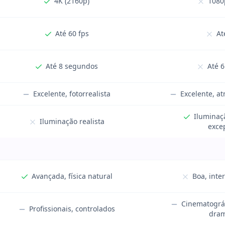
4K (2160p)
1080p
Até 60 fps
At
Até 8 segundos
Até 
Excelente, fotorrealista
Excelente, at
Iluminaç
Iluminação realista
exce
Avançada, física natural
Boa, inte
Cinematográ
Profissionais, controlados
dram