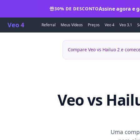
Assine agora e g
30% DE DESCONTO
Veo 4
Referral
Meus Vídeos
Preços
Veo 4
Veo 3.1
S
Compare Veo vs Hailuo 2 e comece
Veo vs Hail
Uma compar