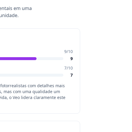
entais em uma
munidade.
9
/10
9
7
/10
7
fotorrealistas com detalhes mais
itos, mas com uma qualidade um
vida, o Veo lidera claramente este