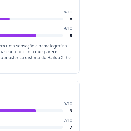
8
/10
8
9
/10
9
 com uma sensação cinematográfica
 baseada no clima que parece
atmosférica distinta do Hailuo 2 lhe
9
/10
9
7
/10
7