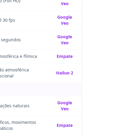
 (Full HD)
Veo
Google
é 30 fps
Veo
Google
6 segundos
Veo
mosférica e fílmica
Empate
ão atmosférica
Hailuo 2
pcional
Google
rações naturais
Veo
ficos, movimentos
Empate
áticos