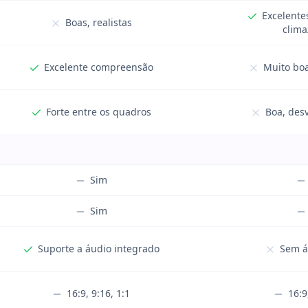
Excelente
Boas, realistas
clim
Excelente compreensão
Muito bo
Forte entre os quadros
Boa, desv
Sim
Sim
Suporte a áudio integrado
Sem á
16:9, 9:16, 1:1
16:9