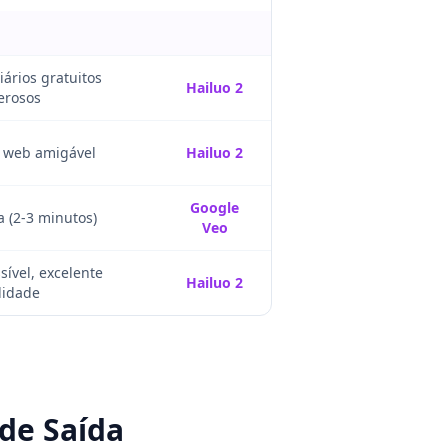
iários gratuitos
Hailuo 2
erosos
e web amigável
Hailuo 2
Google
 (2-3 minutos)
Veo
sível, excelente
Hailuo 2
lidade
 de Saída