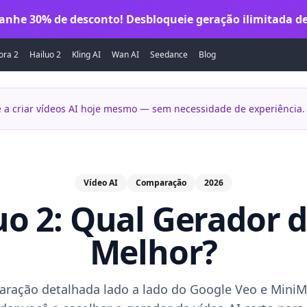
anhe 30% de desconto! Desbloqueie geração ilimitada de
ora 2
Hailuo 2
Kling AI
Wan AI
Seedance
Blog
 a criar vídeos AI hoje mesmo — sem necessidade de experiência.
Vídeo AI
Comparação
2026
uo 2: Qual Gerador d
Melhor?
ação detalhada lado a lado do Google Veo e MiniM