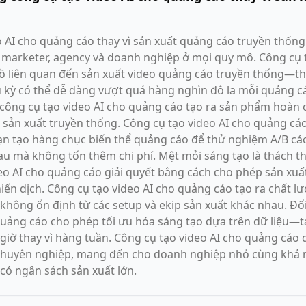
 AI cho quảng cáo thay vì sản xuất quảng cáo truyền thốn
marketer, agency và doanh nghiệp ở mọi quy mô. Công cụ 
lồ liên quan đến sản xuất video quảng cáo truyền thống—thu
hậu kỳ có thể dễ dàng vượt quá hàng nghìn đô la mỗi quảng c
ì công cụ tạo video AI cho quảng cáo tạo ra sản phẩm hoàn 
h sản xuất truyền thống. Công cụ tạo video AI cho quảng cáo
n tạo hàng chục biến thể quảng cáo để thử nghiệm A/B các
au mà không tốn thêm chi phí. Mệt mỏi sáng tạo là thách t
ideo AI cho quảng cáo giải quyết bằng cách cho phép sản xuấ
hiến dịch. Công cụ tạo video AI cho quảng cáo tạo ra chất l
 không ổn định từ các setup và ekip sản xuất khác nhau. Đối
quảng cáo cho phép tối ưu hóa sáng tạo dựa trên dữ liệu—t
i giờ thay vì hàng tuần. Công cụ tạo video AI cho quảng cáo
chuyên nghiệp, mang đến cho doanh nghiệp nhỏ cùng khả 
có ngân sách sản xuất lớn.