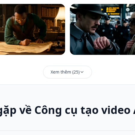
Xem thêm
(
25
)
ặp về Công cụ tạo video