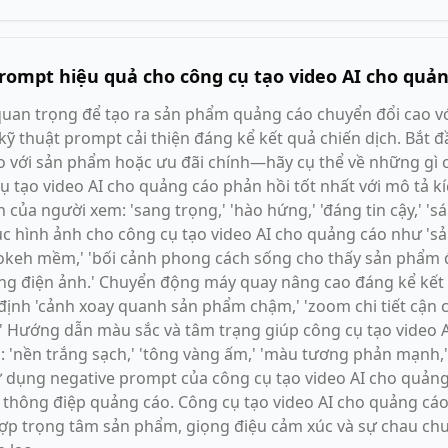
rompt hiệu quả cho công cụ tạo video AI cho quả
quan trọng để tạo ra sản phẩm quảng cáo chuyển đổi cao vớ
kỹ thuật prompt cải thiện đáng kể kết quả chiến dịch. Bắt
o với sản phẩm hoặc ưu đãi chính—hãy cụ thể về những gì c
cụ tạo video AI cho quảng cáo phản hồi tốt nhất với mô tả k
a người xem: 'sang trọng,' 'hào hứng,' 'đáng tin cậy,' 'sán
 hình ảnh cho công cụ tạo video AI cho quảng cáo như 's
okeh mềm,' 'bối cảnh phong cách sống cho thấy sản phẩm 
h sáng điện ảnh.' Chuyển động máy quay nâng cao đáng kể kết
định 'cảnh xoay quanh sản phẩm chậm,' 'zoom chi tiết cận cảnh
.' Hướng dẫn màu sắc và tâm trạng giúp công cụ tạo video
: 'nền trắng sạch,' 'tông vàng ấm,' 'màu tương phản mạnh
 dụng negative prompt của công cụ tạo video AI cho quảng 
 thông điệp quảng cáo. Công cụ tạo video AI cho quảng cáo
hợp trọng tâm sản phẩm, giọng điệu cảm xúc và sự chau ch