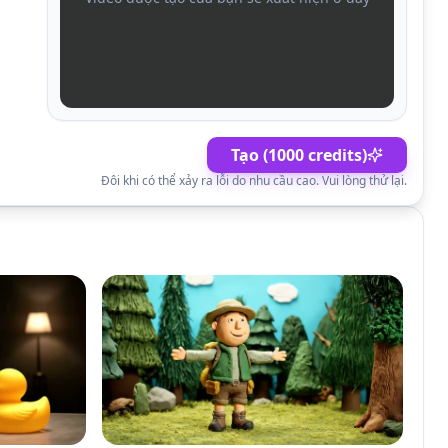
Tạo (1000 credits)
Đôi khi có thể xảy ra lỗi do nhu cầu cao. Vui lòng thử lại.