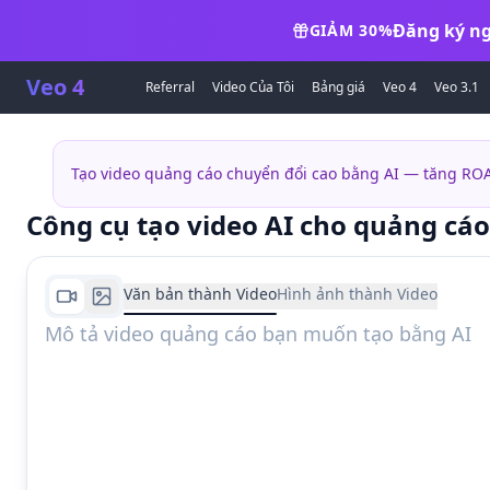
Đăng ký ng
GIẢM 30%
Veo 4
Referral
Video Của Tôi
Bảng giá
Veo 4
Veo 3.1
Tạo video quảng cáo chuyển đổi cao bằng AI — tăng ROA
Công cụ tạo video AI cho quảng cáo
Văn bản thành Video
Hình ảnh thành Video