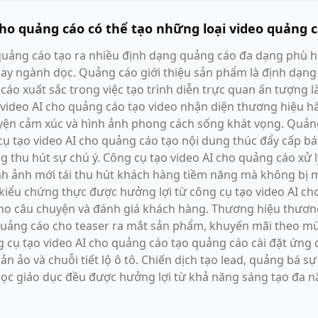
cho quảng cáo có thể tạo những loại video quảng 
 quảng cáo tạo ra nhiều định dạng quảng cáo đa dạng phù 
 hay ngành dọc. Quảng cáo giới thiệu sản phẩm là định dạn
cáo xuất sắc trong việc tạo trình diễn trực quan ấn tượng l
ạo video AI cho quảng cáo tạo video nhận diện thương hiệu 
yện cảm xúc và hình ảnh phong cách sống khát vọng. Quảng
cụ tạo video AI cho quảng cáo tạo nội dung thúc đẩy cấp b
 thu hút sự chú ý. Công cụ tạo video AI cho quảng cáo xử 
hình ảnh mới tái thu hút khách hàng tiềm năng mà không bị
kiểu chứng thực được hưởng lợi từ công cụ tạo video AI ch
ho câu chuyện và đánh giá khách hàng. Thương hiệu thươn
quảng cáo cho teaser ra mắt sản phẩm, khuyến mãi theo mùa
ng cụ tạo video AI cho quảng cáo tạo quảng cáo cài đặt ứ
sản ảo và chuỗi tiết lộ ô tô. Chiến dịch tạo lead, quảng bá s
ọc giáo dục đều được hưởng lợi từ khả năng sáng tạo đa n