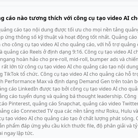
 cáo nào tương thích với công cụ tạo video AI c
quảng cáo tạo nội dung được tối ưu cho mọi nền tảng quảng
p ứng thông số kỹ thuật và hoạt động tốt nhất. Quảng cáo
ho công cụ tạo video AI cho quảng cáo, với hỗ trợ quảng cáo
và quảng cáo Reels ở định dạng 9:16. Công cụ tạo video AI 
ngang hoàn hảo cho pre-roll, mid-roll, bumper ads và chiế
 rất lớn từ công cụ tạo video AI cho quảng cáo tạo nội dung
g TikTok tổ chức. Công cụ tạo video AI cho quảng cáo hỗ t
ịch Performance Max và định dạng Demand Gen trên toàn bộ
ng cáo LinkedIn được tạo bởi công cụ tạo video AI cho qu
uảng cáo tuyển dụng và quảng bá thought leadership. Công 
 cáo Pinterest, quảng cáo Snapchat, quảng cáo video Twitte
uảng cáo Connected TV qua các nền tảng như Roku, Hulu v
 tạo video AI cho quảng cáo tạo ở chất lượng phát sóng. C
 phẩm đáp ứng yêu cầu kích thước file, độ phân giải và tỷ
i ngay lập tức.