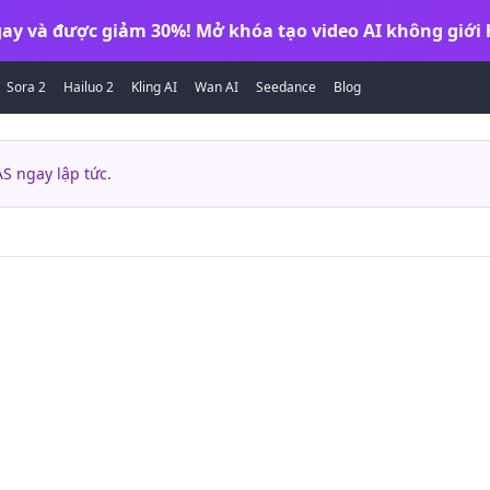
ay và được giảm 30%! Mở khóa tạo video AI không giới 
Sora 2
Hailuo 2
Kling AI
Wan AI
Seedance
Blog
S ngay lập tức.