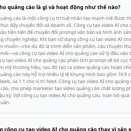
cho quảng cáo là gì và hoạt động như thế nào?
quảng cáo là một công cụ trí tuệ nhân tạo mạnh mẽ được thi
húc đẩy chuyển đổi và doanh số. Công cụ tạo video AI cho
sâu tiên tiến để chuyển đổi prompt văn bản và hình ảnh s
ng chuyên nghiệp. Khi bạn sử dụng công cụ tạo video AI ch
ạn muốn—cho dù đó là trình diễn sản phẩm, câu chuyện th
 mãi—và công cụ tạo video AI cho quảng cáo xử lý đầu vào 
 cụ tạo video AI cho quảng cáo phân tích prompt về bố cục h
m mỹ thương hiệu, sau đó tạo ra video quảng cáo hoàn chỉn
quảng cáo này hỗ trợ nhiều tỷ lệ khung hình bao gồm 16:9 c
eels, và 1:1 cho vị trí feed. Công cụ tạo video AI cho quảng
 cáo, cho phép marketer tạo video quảng cáo chất lượng 
hậu kỳ. Với công cụ tạo video AI cho quảng cáo, toàn bộ quá
tuần.
ng công cụ tạo video AI cho quảng cáo thay vì sản