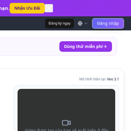
hạn.
Nhận Ưu Đãi
Đăng nhập
Đăng ký ngay
Dùng thử miễn phí
Mô hình hiện tại
:
Veo 3.1
Video được tạo của bạn sẽ xuất hiện ở đây