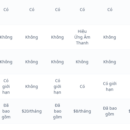
Có
Có
Có
Có
Có
Hiệu
Không
Không
Không
Ứng Âm
Không
Thanh
Không
Không
Không
Không
Không
Có
Có
Có giới
giới
Không
giới
Có
hạn
hạn
hạn
Đã
Đã
Đã bao
bao
$20/tháng
bao
$8/tháng
gồm
gồm
gồm